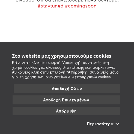
#staytuned #comingsoon
Στο website μας χρησιμοποιούμε cookies
Κάνοντας κλικ στο κουμπί "Αποδοχή", συναινείς στη
χρήση cookies για σκοπούς στατιστικής και μάρκετινγκ.
Αν κάνεις κλικ στην επιλογή "Απόρριψη", συναινείς μόνο
για τη χρήση των αναγκαίων & λειτουργικών cookies.
Αποδοχή Όλων
Αποδοχή Επιλεγμένων
Απόρριψη
Περισσότερα