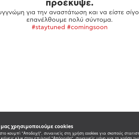
προέκυψε.
γγνώμη για την αναστάτωση και να είστε σίγο
επανέλθουμε πολύ σύντομα.
#staytuned #comingsoon
e μας χρησιμοποιούμε cookies
στο κουμπί "Αποδοχή", συναινείς στη χρήση cookies για σκοπούς στατιστ
 κάνεις κλικ στην επιλογή "Απόρριψη", συναινείς μόνο για τη χρήση τ