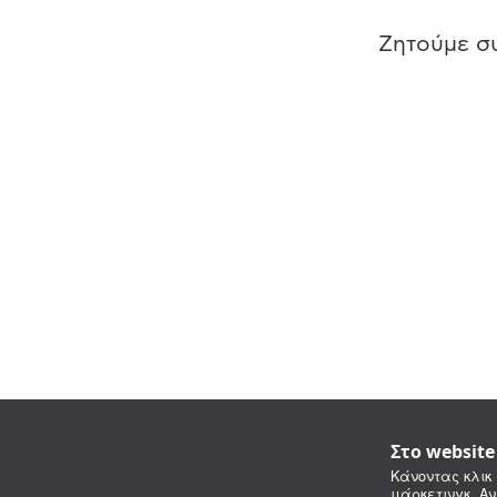
Ζητούμε συ
Στο websit
Κάνοντας κλικ 
μάρκετινγκ. Αν