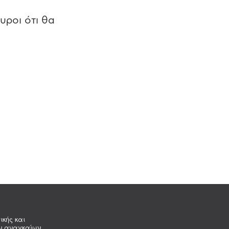
υροι ότι θα
ικής και
ων αναγκαίων