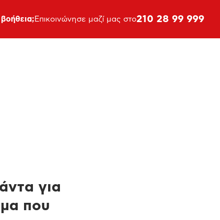
210 28 99 999
 βοήθεια;
Επικοινώνησε μαζί μας στο
πάντα για
ημα που