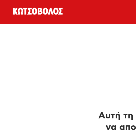
Αυτή τη 
να απο