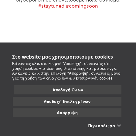
#staytuned #comingsoon
Στο website μας χρησιμοποιούμε cookies
Κάνοντας κλικ στο κουμπί "Αποδοχή", συναινείς στη
χρήση cookies για σκοπούς στατιστικής και μάρκετινγκ.
Αν κάνεις κλικ στην επιλογή "Απόρριψη", συναινείς μόνο
για τη χρήση των αναγκαίων & λειτουργικών cookies.
Αποδοχή Όλων
Αποδοχή Επιλεγμένων
Απόρριψη
Περισσότερα