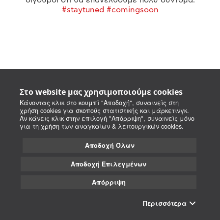
#staytuned #comingsoon
Στο website μας χρησιμοποιούμε cookies
Κάνοντας κλικ στο κουμπί "Αποδοχή", συναινείς στη
χρήση cookies για σκοπούς στατιστικής και μάρκετινγκ.
Αν κάνεις κλικ στην επιλογή "Απόρριψη", συναινείς μόνο
για τη χρήση των αναγκαίων & λειτουργικών cookies.
Αποδοχή Όλων
Αποδοχή Επιλεγμένων
Απόρριψη
Περισσότερα