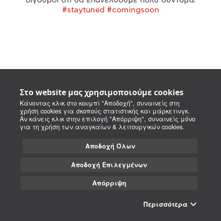
#staytuned #comingsoon
Στο website μας χρησιμοποιούμε cookies
Κάνοντας κλικ στο κουμπί "Αποδοχή", συναινείς στη
χρήση cookies για σκοπούς στατιστικής και μάρκετινγκ.
Αν κάνεις κλικ στην επιλογή "Απόρριψη", συναινείς μόνο
για τη χρήση των αναγκαίων & λειτουργικών cookies.
Αποδοχή Όλων
Αποδοχή Επιλεγμένων
Απόρριψη
Περισσότερα