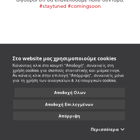
#staytuned #comingsoon
Στο website μας χρησιμοποιούμε cookies
Κάνοντας κλικ στο κουμπί "Αποδοχή", συναινείς στη
χρήση cookies για σκοπούς στατιστικής και μάρκετινγκ.
Αν κάνεις κλικ στην επιλογή "Απόρριψη", συναινείς μόνο
για τη χρήση των αναγκαίων & λειτουργικών cookies.
Αποδοχή Όλων
Αποδοχή Επιλεγμένων
Απόρριψη
Περισσότερα