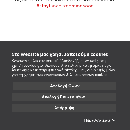
#staytuned #comingsoon
Στο website μας χρησιμοποιούμε cookies
Κάνοντας κλικ στο κουμπί "Αποδοχή", συναινείς στη
χρήση cookies για σκοπούς στατιστικής και μάρκετινγκ.
Αν κάνεις κλικ στην επιλογή "Απόρριψη", συναινείς μόνο
για τη χρήση των αναγκαίων & λειτουργικών cookies.
Αποδοχή Όλων
Αποδοχή Επιλεγμένων
Απόρριψη
Περισσότερα