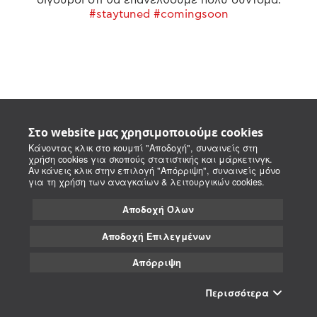
#staytuned #comingsoon
Στο website μας χρησιμοποιούμε cookies
Κάνοντας κλικ στο κουμπί "Αποδοχή", συναινείς στη
χρήση cookies για σκοπούς στατιστικής και μάρκετινγκ.
Αν κάνεις κλικ στην επιλογή "Απόρριψη", συναινείς μόνο
για τη χρήση των αναγκαίων & λειτουργικών cookies.
Αποδοχή Όλων
Αποδοχή Επιλεγμένων
Απόρριψη
Περισσότερα