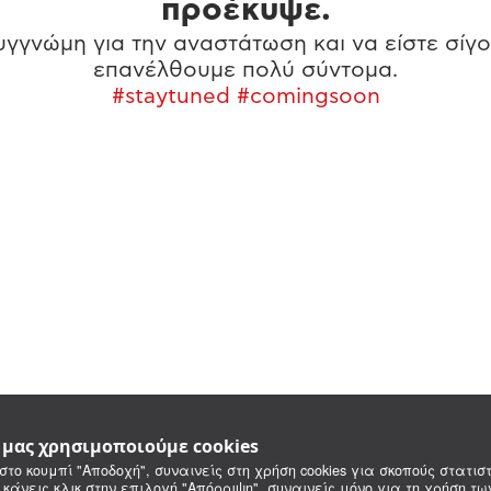
προέκυψε.
γγνώμη για την αναστάτωση και να είστε σίγο
επανέλθουμε πολύ σύντομα.
#staytuned #comingsoon
e μας χρησιμοποιούμε cookies
στο κουμπί "Αποδοχή", συναινείς στη χρήση cookies για σκοπούς στατιστ
 κάνεις κλικ στην επιλογή "Απόρριψη", συναινείς μόνο για τη χρήση τ