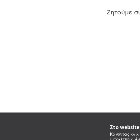
Ζητούμε συ
Στο websit
Κάνοντας κλικ 
μάρκετινγκ. Αν