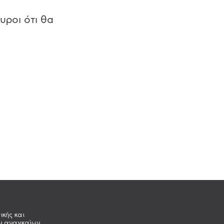
υροι ότι θα
ικής και
ων αναγκαίων