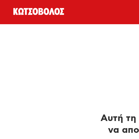
Αυτή τη 
να απο