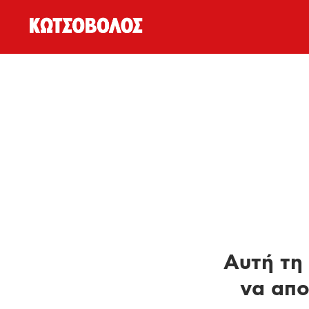
Αυτή τη 
να απο