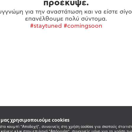
προέκυψε.
γγνώμη για την αναστάτωση και να είστε σίγο
επανέλθουμε πολύ σύντομα.
#staytuned #comingsoon
e μας χρησιμοποιούμε cookies
στο κουμπί "Αποδοχή", συναινείς στη χρήση cookies για σκοπούς στατιστ
 κάνεις κλικ στην επιλογή "Απόρριψη", συναινείς μόνο για τη χρήση τ