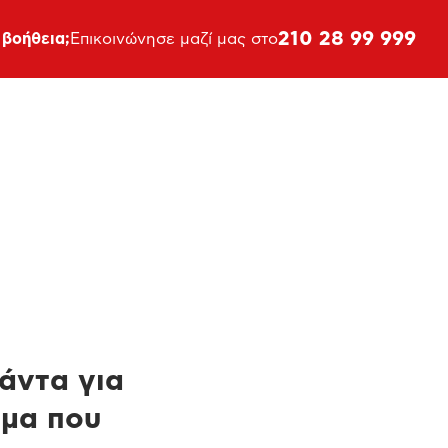
210 28 99 999
 βοήθεια;
Επικοινώνησε μαζί μας στο
πάντα για
ημα που