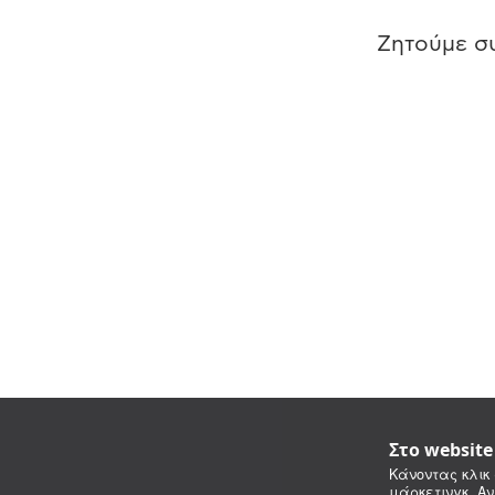
Ζητούμε συ
Στο websit
Κάνοντας κλικ 
μάρκετινγκ. Αν