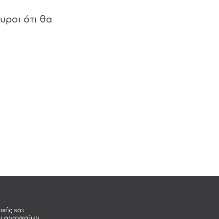
υροι ότι θα
ικής και
ων αναγκαίων