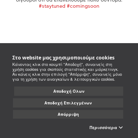
#staytuned #comingsoon
Στο website μας χρησιμοποιούμε cookies
Κάνοντας κλικ στο κουμπί "Αποδοχή", συναινείς στη
χρήση cookies για σκοπούς στατιστικής και μάρκετινγκ.
Αν κάνεις κλικ στην επιλογή "Απόρριψη", συναινείς μόνο
για τη χρήση των αναγκαίων & λειτουργικών cookies.
Αποδοχή Όλων
Αποδοχή Επιλεγμένων
Απόρριψη
Περισσότερα