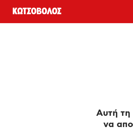
Αυτή τη 
να απο