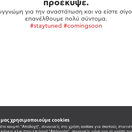
προέκυψε.
γγνώμη για την αναστάτωση και να είστε σίγο
επανέλθουμε πολύ σύντομα.
#staytuned #comingsoon
e μας χρησιμοποιούμε cookies
στο κουμπί "Αποδοχή", συναινείς στη χρήση cookies για σκοπούς στατιστ
 κάνεις κλικ στην επιλογή "Απόρριψη", συναινείς μόνο για τη χρήση τ