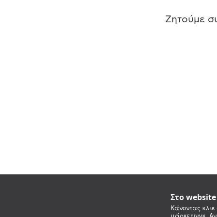
Ζητούμε συ
Στο websit
Κάνοντας κλικ 
μάρκετινγκ. Αν