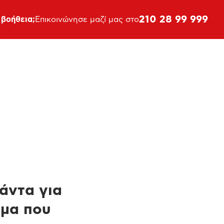
210 28 99 999
 βοήθεια;
Επικοινώνησε μαζί μας στο
πάντα για
ημα που