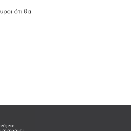
υροι ότι θα
ικής και
ων αναγκαίων