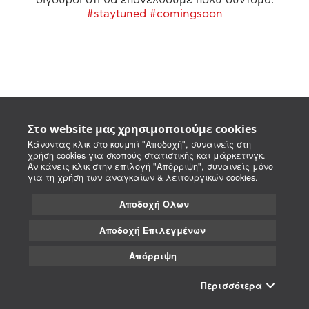
#staytuned #comingsoon
Στο website μας χρησιμοποιούμε cookies
Κάνοντας κλικ στο κουμπί "Αποδοχή", συναινείς στη
χρήση cookies για σκοπούς στατιστικής και μάρκετινγκ.
Αν κάνεις κλικ στην επιλογή "Απόρριψη", συναινείς μόνο
για τη χρήση των αναγκαίων & λειτουργικών cookies.
Αποδοχή Όλων
Αποδοχή Επιλεγμένων
Απόρριψη
Περισσότερα