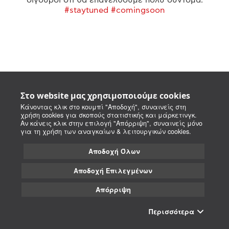
#staytuned #comingsoon
Στο website μας χρησιμοποιούμε cookies
Κάνοντας κλικ στο κουμπί "Αποδοχή", συναινείς στη
χρήση cookies για σκοπούς στατιστικής και μάρκετινγκ.
Αν κάνεις κλικ στην επιλογή "Απόρριψη", συναινείς μόνο
για τη χρήση των αναγκαίων & λειτουργικών cookies.
Αποδοχή Όλων
Αποδοχή Επιλεγμένων
Απόρριψη
Περισσότερα