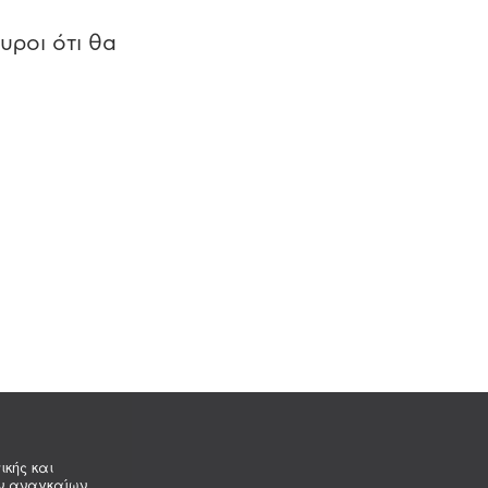
υροι ότι θα
ικής και
ων αναγκαίων