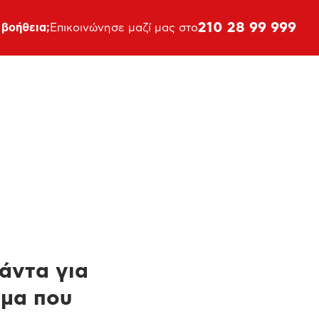
210 28 99 999
 βοήθεια;
Επικοινώνησε μαζί μας στο
πάντα για
ημα που