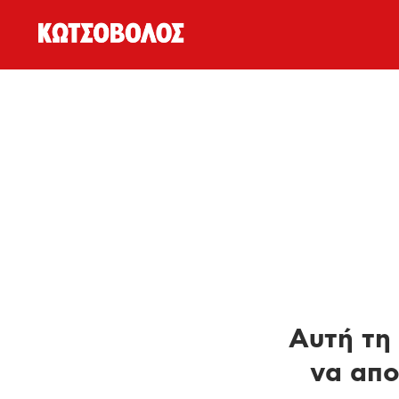
Αυτή τη 
να απο