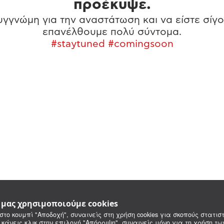
προέκυψε.
γγνώμη για την αναστάτωση και να είστε σίγο
επανέλθουμε πολύ σύντομα.
#staytuned #comingsoon
e μας χρησιμοποιούμε cookies
στο κουμπί "Αποδοχή", συναινείς στη χρήση cookies για σκοπούς στατιστ
 κάνεις κλικ στην επιλογή "Απόρριψη", συναινείς μόνο για τη χρήση τ