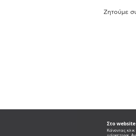
Ζητούμε συ
Στο websit
Κάνοντας κλικ 
μάρκετινγκ. Αν