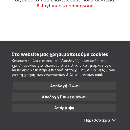
#staytuned #comingsoon
Στο website μας χρησιμοποιούμε cookies
Κάνοντας κλικ στο κουμπί "Αποδοχή", συναινείς στη
χρήση cookies για σκοπούς στατιστικής και μάρκετινγκ.
Αν κάνεις κλικ στην επιλογή "Απόρριψη", συναινείς μόνο
για τη χρήση των αναγκαίων & λειτουργικών cookies.
Αποδοχή Όλων
Αποδοχή Επιλεγμένων
Απόρριψη
Περισσότερα