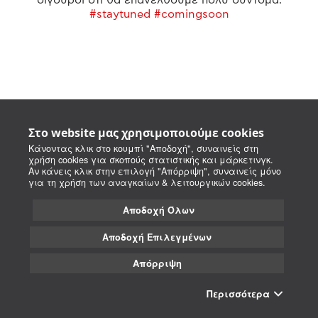
#staytuned #comingsoon
Στο website μας χρησιμοποιούμε cookies
Κάνοντας κλικ στο κουμπί "Αποδοχή", συναινείς στη
χρήση cookies για σκοπούς στατιστικής και μάρκετινγκ.
Αν κάνεις κλικ στην επιλογή "Απόρριψη", συναινείς μόνο
για τη χρήση των αναγκαίων & λειτουργικών cookies.
Αποδοχή Όλων
Αποδοχή Επιλεγμένων
Απόρριψη
Περισσότερα