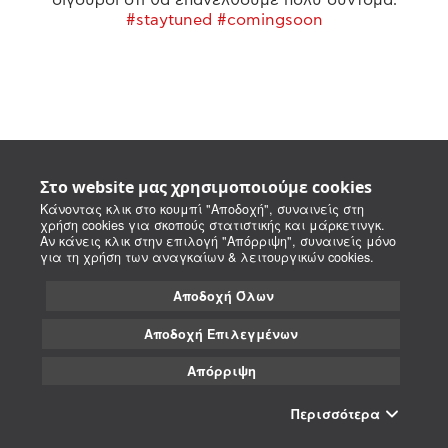
#staytuned #comingsoon
Στο website μας χρησιμοποιούμε cookies
Κάνοντας κλικ στο κουμπί "Αποδοχή", συναινείς στη
χρήση cookies για σκοπούς στατιστικής και μάρκετινγκ.
Αν κάνεις κλικ στην επιλογή "Απόρριψη", συναινείς μόνο
για τη χρήση των αναγκαίων & λειτουργικών cookies.
Αποδοχή Όλων
Αποδοχή Επιλεγμένων
Απόρριψη
Περισσότερα