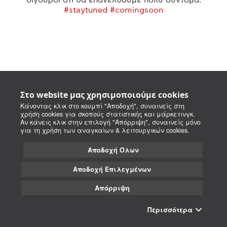
#staytuned #comingsoon
Στο website μας χρησιμοποιούμε cookies
Κάνοντας κλικ στο κουμπί "Αποδοχή", συναινείς στη
χρήση cookies για σκοπούς στατιστικής και μάρκετινγκ.
Αν κάνεις κλικ στην επιλογή "Απόρριψη", συναινείς μόνο
για τη χρήση των αναγκαίων & λειτουργικών cookies.
Αποδοχή Όλων
Αποδοχή Επιλεγμένων
Απόρριψη
Περισσότερα