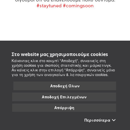
#staytuned #comingsoon
Στο website μας χρησιμοποιούμε cookies
Κάνοντας κλικ στο κουμπί "Αποδοχή", συναινείς στη
χρήση cookies για σκοπούς στατιστικής και μάρκετινγκ.
Αν κάνεις κλικ στην επιλογή "Απόρριψη", συναινείς μόνο
για τη χρήση των αναγκαίων & λειτουργικών cookies.
Αποδοχή Όλων
Αποδοχή Επιλεγμένων
Απόρριψη
Περισσότερα