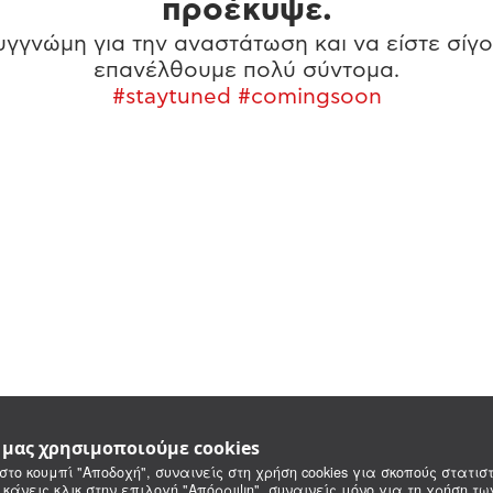
προέκυψε.
γγνώμη για την αναστάτωση και να είστε σίγο
επανέλθουμε πολύ σύντομα.
#staytuned #comingsoon
e μας χρησιμοποιούμε cookies
στο κουμπί "Αποδοχή", συναινείς στη χρήση cookies για σκοπούς στατιστ
 κάνεις κλικ στην επιλογή "Απόρριψη", συναινείς μόνο για τη χρήση τ