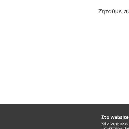
Ζητούμε συ
Στο websit
Κάνοντας κλικ 
μάρκετινγκ. Αν