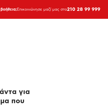
210 28 99 999
 βοήθεια;
Επικοινώνησε μαζί μας στο
πάντα για
ημα που