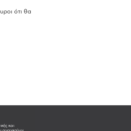
υροι ότι θα
ικής και
ων αναγκαίων