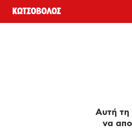
Αυτή τη 
να απο