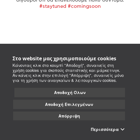
#staytuned #comingsoon
Στο website μας χρησιμοποιούμε cookies
Κάνοντας κλικ στο κουμπί "Αποδοχή", συναινείς στη
χρήση cookies για σκοπούς στατιστικής και μάρκετινγκ.
Αν κάνεις κλικ στην επιλογή "Απόρριψη", συναινείς μόνο
για τη χρήση των αναγκαίων & λειτουργικών cookies.
Αποδοχή Όλων
Αποδοχή Επιλεγμένων
Απόρριψη
Περισσότερα