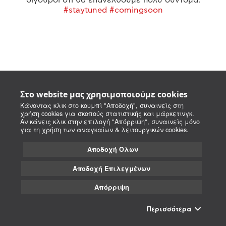
#staytuned #comingsoon
Στο website μας χρησιμοποιούμε cookies
Κάνοντας κλικ στο κουμπί "Αποδοχή", συναινείς στη
χρήση cookies για σκοπούς στατιστικής και μάρκετινγκ.
Αν κάνεις κλικ στην επιλογή "Απόρριψη", συναινείς μόνο
για τη χρήση των αναγκαίων & λειτουργικών cookies.
Αποδοχή Όλων
Αποδοχή Επιλεγμένων
Απόρριψη
Περισσότερα