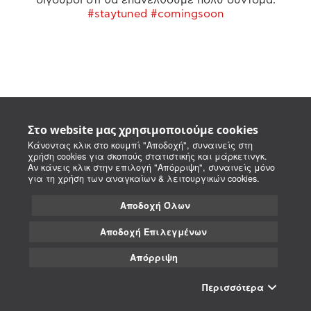
#staytuned #comingsoon
Στο website μας χρησιμοποιούμε cookies
Κάνοντας κλικ στο κουμπί "Αποδοχή", συναινείς στη
χρήση cookies για σκοπούς στατιστικής και μάρκετινγκ.
Αν κάνεις κλικ στην επιλογή "Απόρριψη", συναινείς μόνο
για τη χρήση των αναγκαίων & λειτουργικών cookies.
Αποδοχή Όλων
Αποδοχή Επιλεγμένων
Απόρριψη
Περισσότερα