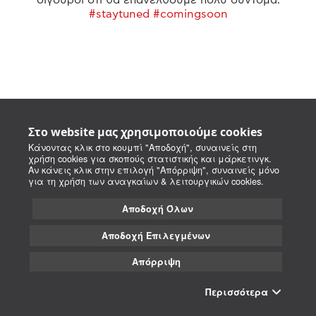
#staytuned #comingsoon
Στο website μας χρησιμοποιούμε cookies
Κάνοντας κλικ στο κουμπί "Αποδοχή", συναινείς στη
χρήση cookies για σκοπούς στατιστικής και μάρκετινγκ.
Αν κάνεις κλικ στην επιλογή "Απόρριψη", συναινείς μόνο
για τη χρήση των αναγκαίων & λειτουργικών cookies.
Αποδοχή Όλων
Αποδοχή Επιλεγμένων
Απόρριψη
Περισσότερα