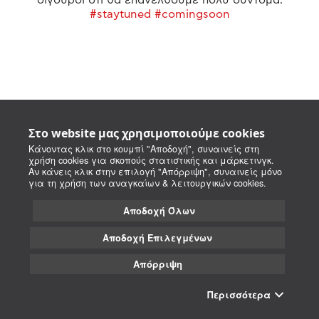
#staytuned #comingsoon
Στο website μας χρησιμοποιούμε cookies
Κάνοντας κλικ στο κουμπί "Αποδοχή", συναινείς στη
χρήση cookies για σκοπούς στατιστικής και μάρκετινγκ.
Αν κάνεις κλικ στην επιλογή "Απόρριψη", συναινείς μόνο
για τη χρήση των αναγκαίων & λειτουργικών cookies.
Αποδοχή Όλων
Αποδοχή Επιλεγμένων
Απόρριψη
Περισσότερα