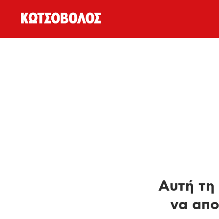
Αυτή τη 
να απο