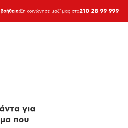
210 28 99 999
 βοήθεια;
Επικοινώνησε μαζί μας στο
πάντα για
ημα που