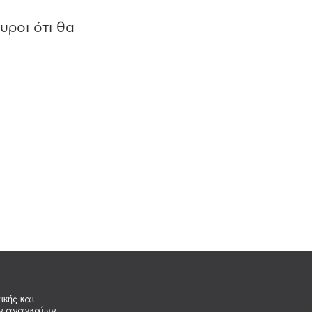
υροι ότι θα
ικής και
ων αναγκαίων