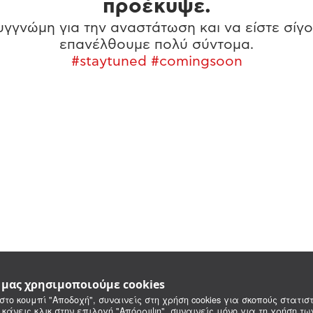
προέκυψε.
γγνώμη για την αναστάτωση και να είστε σίγο
επανέλθουμε πολύ σύντομα.
#staytuned #comingsoon
e μας χρησιμοποιούμε cookies
στο κουμπί "Αποδοχή", συναινείς στη χρήση cookies για σκοπούς στατιστ
 κάνεις κλικ στην επιλογή "Απόρριψη", συναινείς μόνο για τη χρήση τ