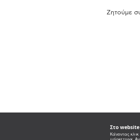
Ζητούμε συ
Στο websit
Κάνοντας κλικ 
μάρκετινγκ. Αν