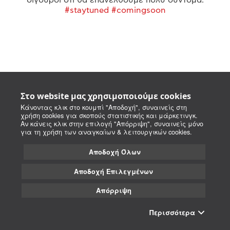
#staytuned #comingsoon
Στο website μας χρησιμοποιούμε cookies
Κάνοντας κλικ στο κουμπί "Αποδοχή", συναινείς στη
χρήση cookies για σκοπούς στατιστικής και μάρκετινγκ.
Αν κάνεις κλικ στην επιλογή "Απόρριψη", συναινείς μόνο
για τη χρήση των αναγκαίων & λειτουργικών cookies.
Αποδοχή Όλων
Αποδοχή Επιλεγμένων
Απόρριψη
Περισσότερα