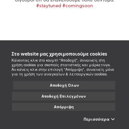
#staytuned #comingsoon
Στο website μας χρησιμοποιούμε cookies
Κάνοντας κλικ στο κουμπί "Αποδοχή", συναινείς στη
χρήση cookies για σκοπούς στατιστικής και μάρκετινγκ.
Αν κάνεις κλικ στην επιλογή "Απόρριψη", συναινείς μόνο
για τη χρήση των αναγκαίων & λειτουργικών cookies.
Αποδοχή Όλων
Αποδοχή Επιλεγμένων
Απόρριψη
Περισσότερα