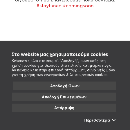
#staytuned #comingsoon
Στο website μας χρησιμοποιούμε cookies
Κάνοντας κλικ στο κουμπί "Αποδοχή", συναινείς στη
χρήση cookies για σκοπούς στατιστικής και μάρκετινγκ.
Αν κάνεις κλικ στην επιλογή "Απόρριψη", συναινείς μόνο
για τη χρήση των αναγκαίων & λειτουργικών cookies.
Αποδοχή Όλων
Αποδοχή Επιλεγμένων
Απόρριψη
Περισσότερα