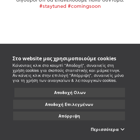
#staytuned #comingsoon
Στο website μας χρησιμοποιούμε cookies
Κάνοντας κλικ στο κουμπί "Αποδοχή", συναινείς στη
χρήση cookies για σκοπούς στατιστικής και μάρκετινγκ.
Αν κάνεις κλικ στην επιλογή "Απόρριψη", συναινείς μόνο
για τη χρήση των αναγκαίων & λειτουργικών cookies.
Αποδοχή Όλων
Αποδοχή Επιλεγμένων
Απόρριψη
Περισσότερα