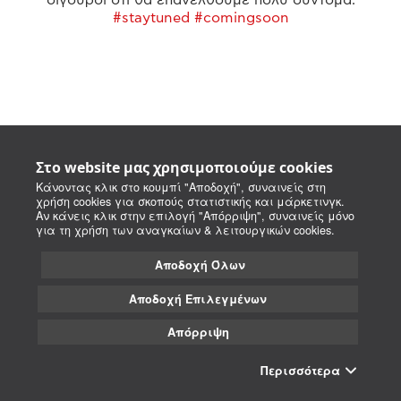
#staytuned #comingsoon
Στο website μας χρησιμοποιούμε cookies
Κάνοντας κλικ στο κουμπί "Αποδοχή", συναινείς στη
χρήση cookies για σκοπούς στατιστικής και μάρκετινγκ.
Αν κάνεις κλικ στην επιλογή "Απόρριψη", συναινείς μόνο
για τη χρήση των αναγκαίων & λειτουργικών cookies.
Αποδοχή Όλων
Αποδοχή Επιλεγμένων
Απόρριψη
Περισσότερα