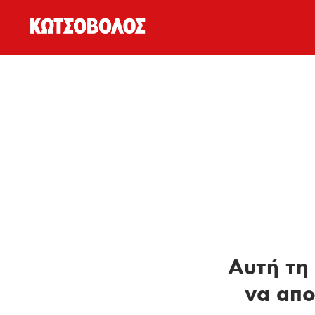
Αυτή τη 
να απο