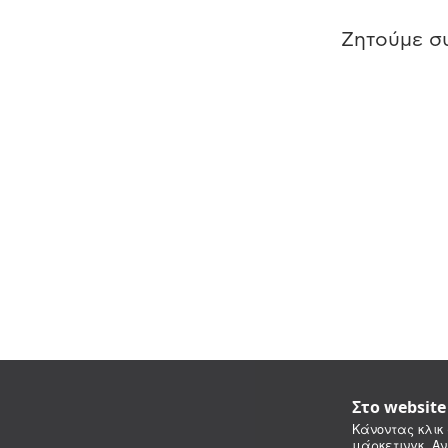
Ζητούμε συ
Στο websit
Κάνοντας κλικ 
μάρκετινγκ. Αν