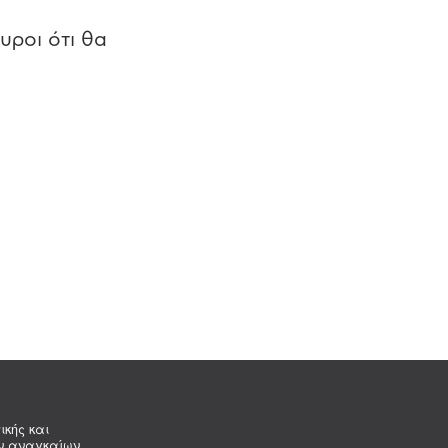
υροι ότι θα
ικής και
ων αναγκαίων