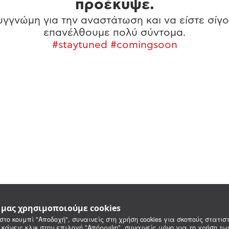
προέκυψε.
γγνώμη για την αναστάτωση και να είστε σίγο
επανέλθουμε πολύ σύντομα.
#staytuned #comingsoon
e μας χρησιμοποιούμε cookies
στο κουμπί "Αποδοχή", συναινείς στη χρήση cookies για σκοπούς στατιστ
 κάνεις κλικ στην επιλογή "Απόρριψη", συναινείς μόνο για τη χρήση τ