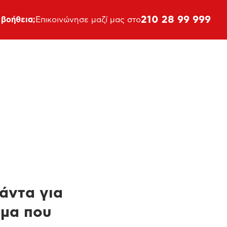
210 28 99 999
 βοήθεια;
Επικοινώνησε μαζί μας στο
πάντα για
ημα που