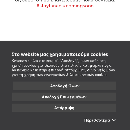
#staytuned #comingsoon
Στο website μας χρησιμοποιούμε cookies
Κάνοντας κλικ στο κουμπί "Αποδοχή", συναινείς στη
χρήση cookies για σκοπούς στατιστικής και μάρκετινγκ.
Αν κάνεις κλικ στην επιλογή "Απόρριψη", συναινείς μόνο
για τη χρήση των αναγκαίων & λειτουργικών cookies.
Αποδοχή Όλων
Αποδοχή Επιλεγμένων
Απόρριψη
Περισσότερα