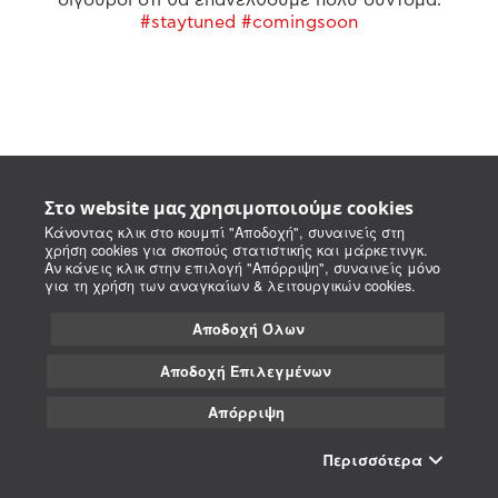
#staytuned #comingsoon
Στο website μας χρησιμοποιούμε cookies
Κάνοντας κλικ στο κουμπί "Αποδοχή", συναινείς στη
χρήση cookies για σκοπούς στατιστικής και μάρκετινγκ.
Αν κάνεις κλικ στην επιλογή "Απόρριψη", συναινείς μόνο
για τη χρήση των αναγκαίων & λειτουργικών cookies.
Αποδοχή Όλων
Αποδοχή Επιλεγμένων
Απόρριψη
Περισσότερα