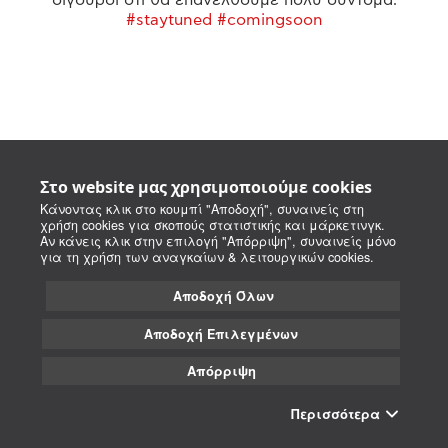
#staytuned #comingsoon
Στο website μας χρησιμοποιούμε cookies
Κάνοντας κλικ στο κουμπί "Αποδοχή", συναινείς στη
χρήση cookies για σκοπούς στατιστικής και μάρκετινγκ.
Αν κάνεις κλικ στην επιλογή "Απόρριψη", συναινείς μόνο
για τη χρήση των αναγκαίων & λειτουργικών cookies.
Αποδοχή Όλων
Αποδοχή Επιλεγμένων
Απόρριψη
Περισσότερα