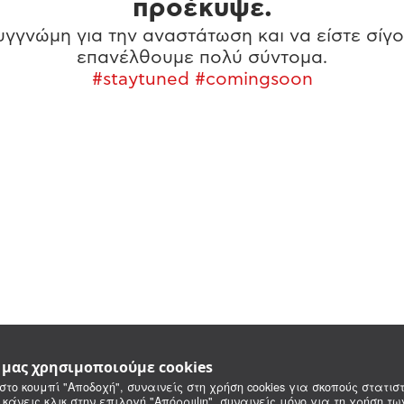
προέκυψε.
γγνώμη για την αναστάτωση και να είστε σίγο
επανέλθουμε πολύ σύντομα.
#staytuned #comingsoon
e μας χρησιμοποιούμε cookies
στο κουμπί "Αποδοχή", συναινείς στη χρήση cookies για σκοπούς στατιστ
 κάνεις κλικ στην επιλογή "Απόρριψη", συναινείς μόνο για τη χρήση τ