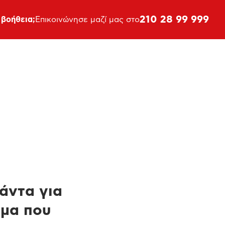
210 28 99 999
 βοήθεια;
Επικοινώνησε μαζί μας στο
πάντα για
ημα που