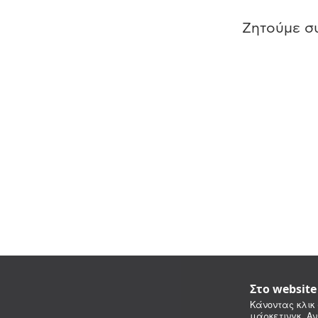
Ζητούμε συ
Στο websit
Κάνοντας κλικ 
μάρκετινγκ. Αν