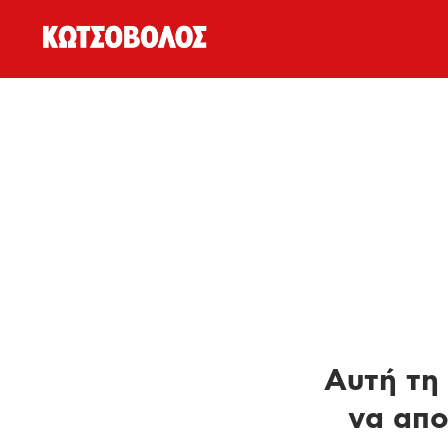
Αυτή τη 
να απο