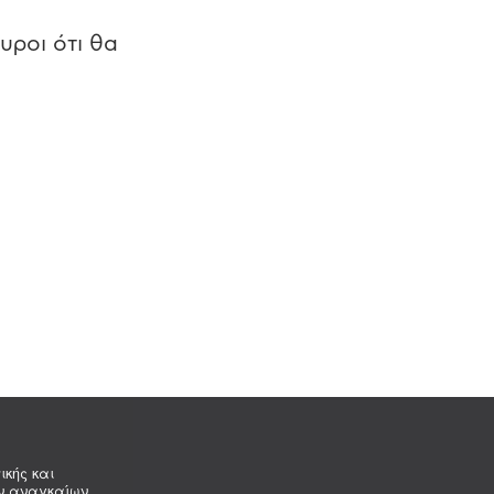
υροι ότι θα
ικής και
ων αναγκαίων