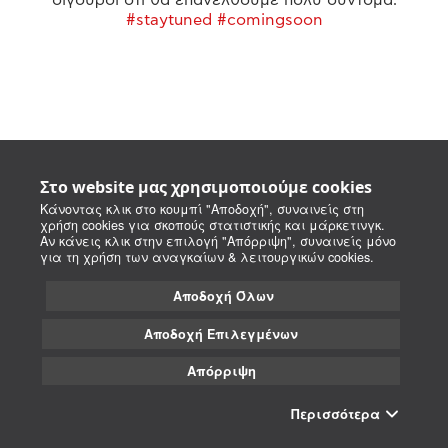
#staytuned #comingsoon
Στο website μας χρησιμοποιούμε cookies
Κάνοντας κλικ στο κουμπί "Αποδοχή", συναινείς στη
χρήση cookies για σκοπούς στατιστικής και μάρκετινγκ.
Αν κάνεις κλικ στην επιλογή "Απόρριψη", συναινείς μόνο
για τη χρήση των αναγκαίων & λειτουργικών cookies.
Αποδοχή Όλων
Αποδοχή Επιλεγμένων
Απόρριψη
Περισσότερα