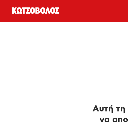
Αυτή τη 
να απο