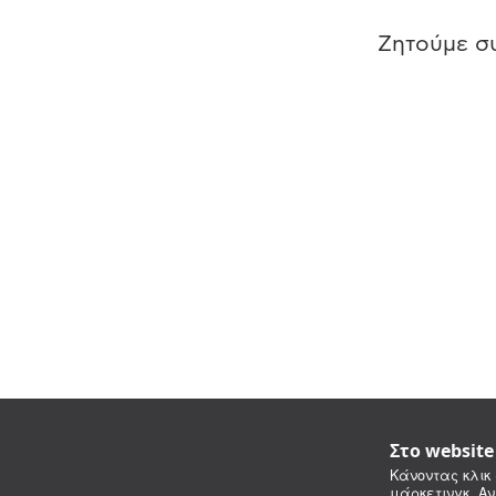
Ζητούμε συ
Στο websit
Κάνοντας κλικ 
μάρκετινγκ. Αν