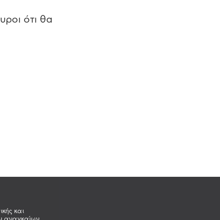
υροι ότι θα
ικής και
ων αναγκαίων