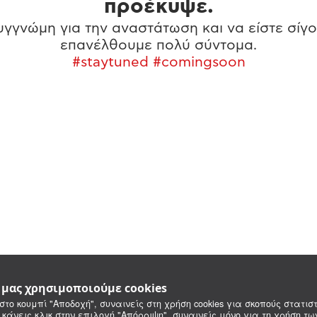
προέκυψε.
γγνώμη για την αναστάτωση και να είστε σίγο
επανέλθουμε πολύ σύντομα.
#staytuned #comingsoon
e μας χρησιμοποιούμε cookies
στο κουμπί "Αποδοχή", συναινείς στη χρήση cookies για σκοπούς στατιστ
 κάνεις κλικ στην επιλογή "Απόρριψη", συναινείς μόνο για τη χρήση τ