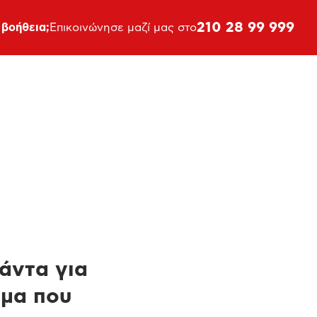
210 28 99 999
 βοήθεια;
Επικοινώνησε μαζί μας στο
πάντα για
ημα που