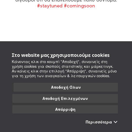
#staytuned #comingsoon
Στο website μας χρησιμοποιούμε cookies
Κάνοντας κλικ στο κουμπί "Αποδοχή", συναινείς στη
χρήση cookies για σκοπούς στατιστικής και μάρκετινγκ.
Αν κάνεις κλικ στην επιλογή "Απόρριψη", συναινείς μόνο
για τη χρήση των αναγκαίων & λειτουργικών cookies.
Αποδοχή Όλων
Αποδοχή Επιλεγμένων
Απόρριψη
Περισσότερα