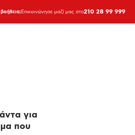
210 28 99 999
 βοήθεια;
Επικοινώνησε μαζί μας στο
πάντα για
ημα που