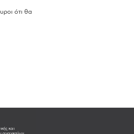
υροι ότι θα
ικής και
ων αναγκαίων