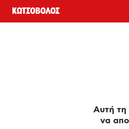
Αυτή τη 
να απο