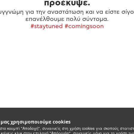
προέκυψε.
γγνώμη για την αναστάτωση και να είστε σίγο
επανέλθουμε πολύ σύντομα.
#staytuned #comingsoon
e μας χρησιμοποιούμε cookies
στο κουμπί "Αποδοχή", συναινείς στη χρήση cookies για σκοπούς στατιστ
 κάνεις κλικ στην επιλογή "Απόρριψη", συναινείς μόνο για τη χρήση τ