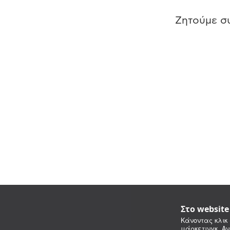
Ζητούμε συ
Στο websit
Κάνοντας κλικ 
μάρκετινγκ. Αν