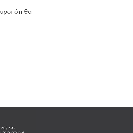
υροι ότι θα
ικής και
ων αναγκαίων