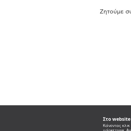
Ζητούμε συ
Στο websit
Κάνοντας κλικ 
μάρκετινγκ. Αν