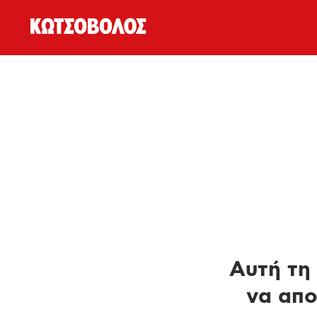
Αυτή τη 
να απο