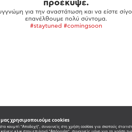
προέκυψε.
γγνώμη για την αναστάτωση και να είστε σίγο
επανέλθουμε πολύ σύντομα.
#staytuned #comingsoon
e μας χρησιμοποιούμε cookies
στο κουμπί "Αποδοχή", συναινείς στη χρήση cookies για σκοπούς στατιστ
 κάνεις κλικ στην επιλογή "Απόρριψη", συναινείς μόνο για τη χρήση τ