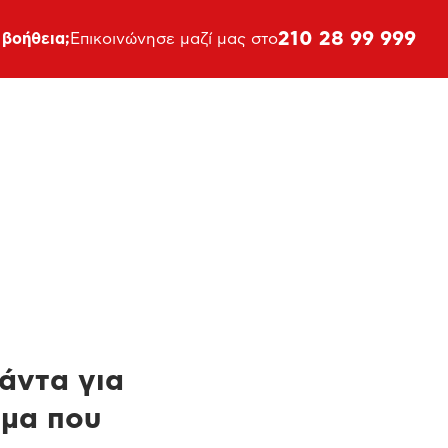
210 28 99 999
 βοήθεια;
Επικοινώνησε μαζί μας στο
πάντα για
ημα που