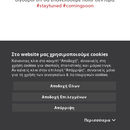
#staytuned #comingsoon
Στο website μας χρησιμοποιούμε cookies
Κάνοντας κλικ στο κουμπί "Αποδοχή", συναινείς στη
χρήση cookies για σκοπούς στατιστικής και μάρκετινγκ.
Αν κάνεις κλικ στην επιλογή "Απόρριψη", συναινείς μόνο
για τη χρήση των αναγκαίων & λειτουργικών cookies.
Αποδοχή Όλων
Αποδοχή Επιλεγμένων
Απόρριψη
Περισσότερα