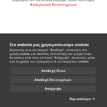
#staytuned #comingsoon
Στο website μας χρησιμοποιούμε cookies
Κάνοντας κλικ στο κουμπί "Αποδοχή", συναινείς στη
χρήση cookies για σκοπούς στατιστικής και μάρκετινγκ.
Αν κάνεις κλικ στην επιλογή "Απόρριψη", συναινείς μόνο
για τη χρήση των αναγκαίων & λειτουργικών cookies.
Αποδοχή Όλων
Αποδοχή Επιλεγμένων
Απόρριψη
Περισσότερα