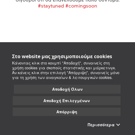
#staytuned #comingsoon
Στο website μας χρησιμοποιούμε cookies
Κάνοντας κλικ στο κουμπί "Αποδοχή", συναινείς στη
χρήση cookies για σκοπούς στατιστικής και μάρκετινγκ.
Αν κάνεις κλικ στην επιλογή "Απόρριψη", συναινείς μόνο
για τη χρήση των αναγκαίων & λειτουργικών cookies.
Αποδοχή Όλων
Αποδοχή Επιλεγμένων
Απόρριψη
Περισσότερα