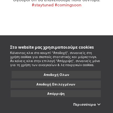
#staytuned #comingsoon
Στο website μας χρησιμοποιούμε cookies
Κάνοντας κλικ στο κουμπί "Αποδοχή", συναινείς στη
χρήση cookies για σκοπούς στατιστικής και μάρκετινγκ.
Αν κάνεις κλικ στην επιλογή "Απόρριψη", συναινείς μόνο
για τη χρήση των αναγκαίων & λειτουργικών cookies.
Αποδοχή Όλων
Αποδοχή Επιλεγμένων
Απόρριψη
Περισσότερα