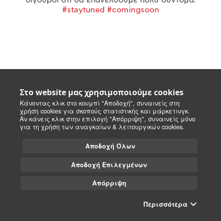
#staytuned #comingsoon
Στο website μας χρησιμοποιούμε cookies
Κάνοντας κλικ στο κουμπί "Αποδοχή", συναινείς στη
χρήση cookies για σκοπούς στατιστικής και μάρκετινγκ.
Αν κάνεις κλικ στην επιλογή "Απόρριψη", συναινείς μόνο
για τη χρήση των αναγκαίων & λειτουργικών cookies.
Αποδοχή Όλων
Αποδοχή Επιλεγμένων
Απόρριψη
Περισσότερα