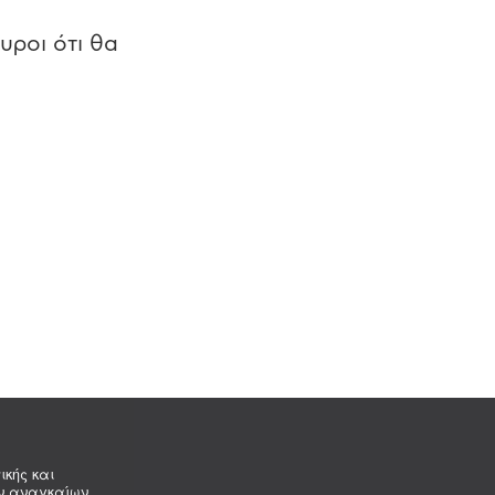
υροι ότι θα
ικής και
ων αναγκαίων