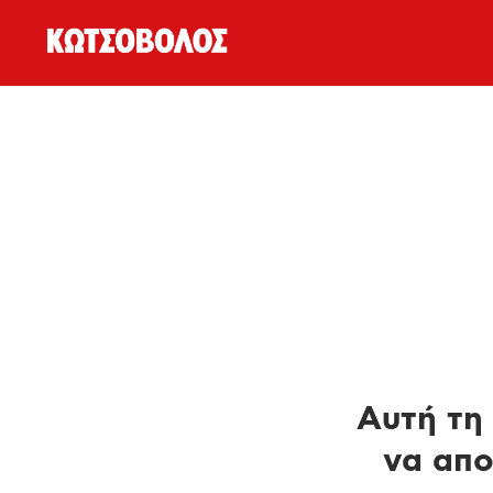
Αυτή τη 
να απο