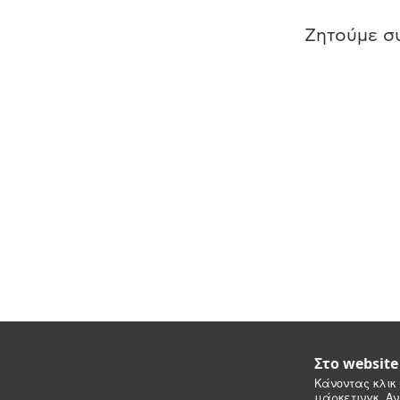
Ζητούμε συ
Στο websit
Κάνοντας κλικ 
μάρκετινγκ. Αν