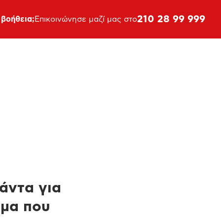
210 28 99 999
 βοήθεια;
Επικοινώνησε μαζί μας στο
πάντα για
ημα που