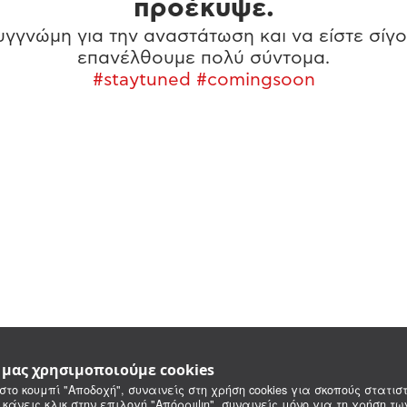
προέκυψε.
γγνώμη για την αναστάτωση και να είστε σίγο
επανέλθουμε πολύ σύντομα.
#staytuned #comingsoon
e μας χρησιμοποιούμε cookies
στο κουμπί "Αποδοχή", συναινείς στη χρήση cookies για σκοπούς στατιστ
 κάνεις κλικ στην επιλογή "Απόρριψη", συναινείς μόνο για τη χρήση τ