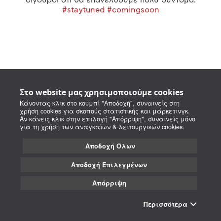
#staytuned #comingsoon
Στο website μας χρησιμοποιούμε cookies
Κάνοντας κλικ στο κουμπί "Αποδοχή", συναινείς στη
χρήση cookies για σκοπούς στατιστικής και μάρκετινγκ.
Αν κάνεις κλικ στην επιλογή "Απόρριψη", συναινείς μόνο
για τη χρήση των αναγκαίων & λειτουργικών cookies.
Αποδοχή Όλων
Αποδοχή Επιλεγμένων
Απόρριψη
Περισσότερα