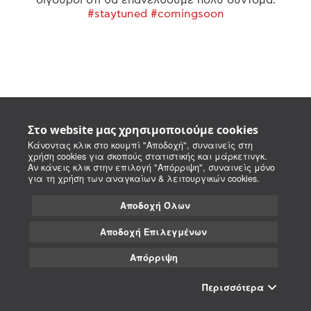
#staytuned #comingsoon
Στο website μας χρησιμοποιούμε cookies
Κάνοντας κλικ στο κουμπί "Αποδοχή", συναινείς στη
χρήση cookies για σκοπούς στατιστικής και μάρκετινγκ.
Αν κάνεις κλικ στην επιλογή "Απόρριψη", συναινείς μόνο
για τη χρήση των αναγκαίων & λειτουργικών cookies.
Αποδοχή Όλων
Αποδοχή Επιλεγμένων
Απόρριψη
Περισσότερα